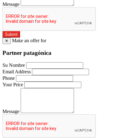
Message
Submit
Make an offer for
✕
Partner patagónica
Su Nombre
Email Address
Phone
Your Price
Message