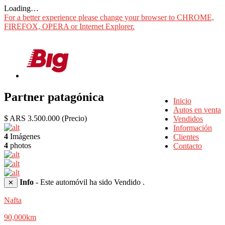
Loading…
For a better experience please change your browser to CHROME,
FIREFOX, OPERA or Internet Explorer.
Partner patagónica
Inicio
Autos en venta
$ ARS 3.500.000
(Precio)
Vendidos
Información
4
Imágenes
Clientes
4
photos
Contacto
Info
- Este automóvil ha sido Vendido .
✕
Nafta
90,000km