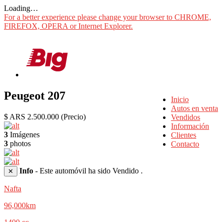
Loading…
For a better experience please change your browser to CHROME,
FIREFOX, OPERA or Internet Explorer.
Peugeot 207
Inicio
Autos en venta
$ ARS 2.500.000
(Precio)
Vendidos
Información
3
Imágenes
Clientes
3
photos
Contacto
Info
- Este automóvil ha sido Vendido .
✕
Nafta
96,000km