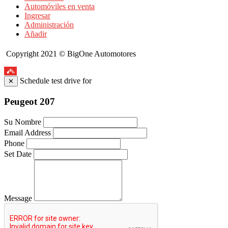
Automóviles en venta
Ingresar
Administración
Añadir
Copyright 2021 © BigOne Automotores
Top
Schedule test drive for
✕
Peugeot 207
Su Nombre
Email Address
Phone
Set Date
Message