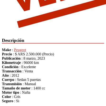
Descripción
Make
:
Peugeot
Precio
:
$ ARS 2.500.000
(Precio)
Publicación
:
8 marzo, 2023
Kilometraje
:
96000 km
Condición
:
Excelente
Transacción
:
Venta
Año
:
2012
Cuerpo
:
Sedan 5 puertas
Transmisión
:
Manual
Tamaño de motor
:
1400 cc
Motor tipo
:
Nafta
Color
:
Gris
Seguro
:
Si