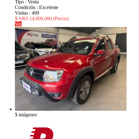
Tipo :
Venta
Condición :
Excelente
Visitas :
499
$ ARS 14.000.000
(Precio)
Ver
5
imágenes