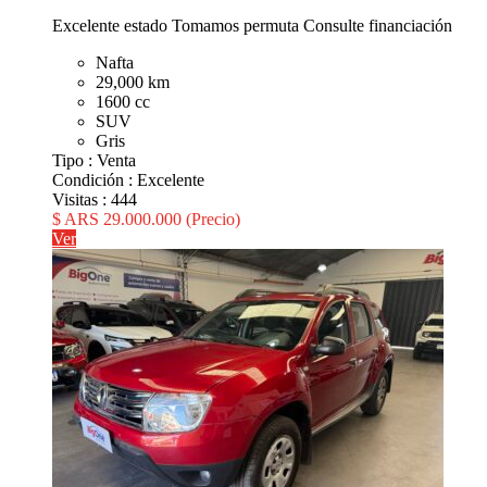
Excelente estado Tomamos permuta Consulte financiación
Nafta
29,000 km
1600 cc
SUV
Gris
Tipo :
Venta
Condición :
Excelente
Visitas :
444
$ ARS 29.000.000
(Precio)
Ver