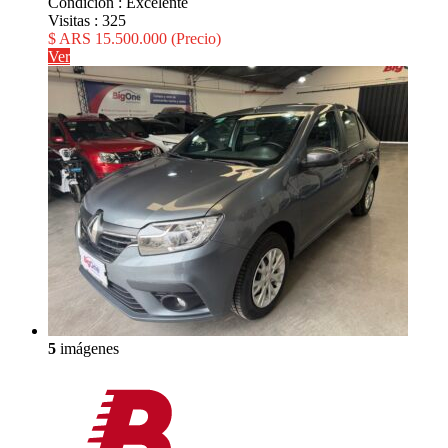
Condición :
Excelente
Visitas :
325
$ ARS 15.500.000
(Precio)
Ver
5
imágenes