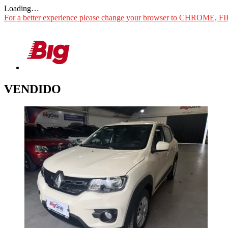
Loading…
For a better experience please change your browser to CHROME, F
VENDIDO