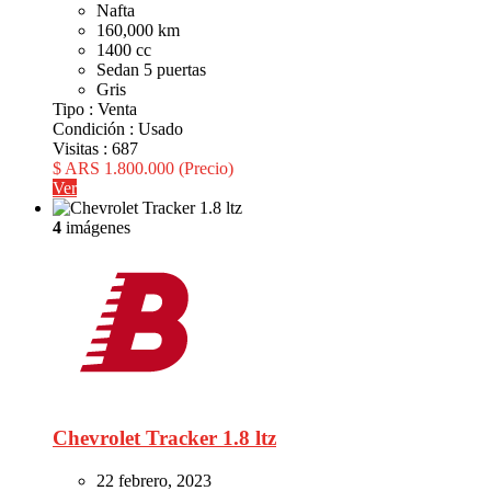
Nafta
160,000 km
1400 cc
Sedan 5 puertas
Gris
Tipo :
Venta
Condición :
Usado
Visitas :
687
$ ARS 1.800.000
(Precio)
Ver
4
imágenes
Chevrolet Tracker 1.8 ltz
22 febrero, 2023