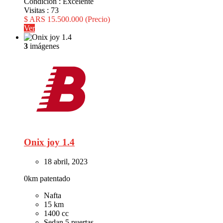
Condición :
Excelente
Visitas :
73
$ ARS 15.500.000
(Precio)
Ver
3
imágenes
Onix joy 1.4
18 abril, 2023
0km patentado
Nafta
15 km
1400 cc
Sedan 5 puertas