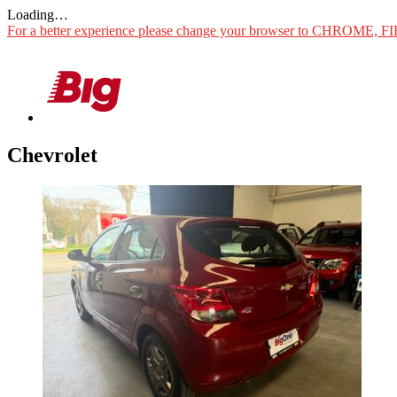
Loading…
For a better experience please change your browser to CHROME, F
Chevrolet